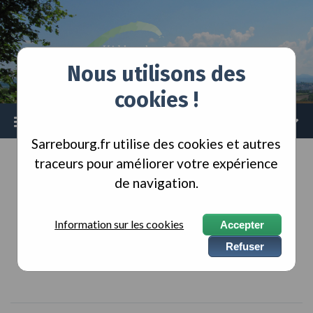
Skip
Skip
Skip
to
to
to
content
main
footer
navigation
Nous utilisons des
cookies !
Menu
Sarrebourg.fr utilise des cookies et autres
traceurs pour améliorer votre expérience
ACCUEIL
ASSOCIATIONS
de navigation.
Sport
Information sur les cookies
Accepter
Refuser
TOUS
CULTURE ET PATRIMOINE
NATURE
PATRIOTIQUE
SOLIDARITÉ
SPORT