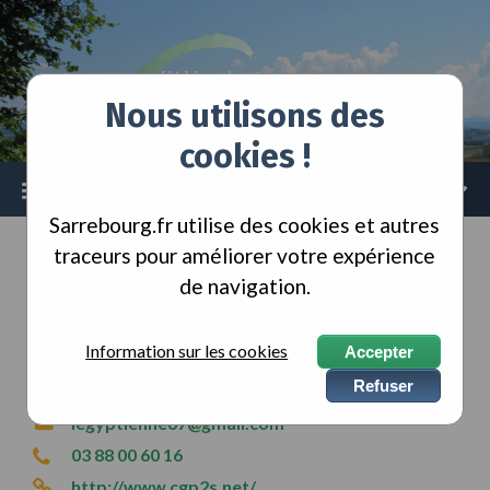
Skip
Skip
Skip
to
to
to
content
main
footer
navigation
Nous utilisons des
cookies !
Menu
Sarrebourg.fr utilise des cookies et autres
traceurs pour améliorer votre expérience
ACCUEIL
ASSOCIATIONS
de navigation.
Cercle Généalogique
Information sur les cookies
Accepter
GÉNÉALOGIE
Refuser
legyptienne67@gmail.com
03 88 00 60 16
http://www.cgp2s.net/