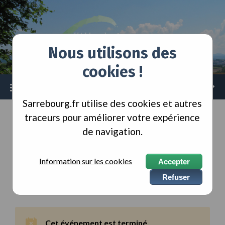
Skip
Skip
Skip
to
to
to
content
main
footer
navigation
Nous utilisons des
cookies !
Menu
Sarrebourg.fr utilise des cookies et autres
traceurs pour améliorer votre expérience
ACCUEIL
AGENDA
de navigation.
Stihl Timbersports
Information sur les cookies
Accepter
dans
SPORT
Refuser
Cet événement est terminé.